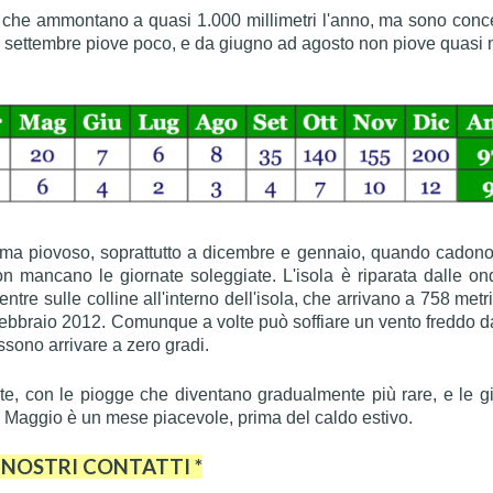
che ammontano a quasi 1.000 millimetri l'anno, ma sono conc
 settembre piove poco, e da giugno ad agosto non piove quasi 
 ma piovoso, soprattutto a dicembre e gennaio, quando cadono
on mancano le giornate soleggiate. L'isola è riparata dalle on
tre sulle colline all'interno dell'isola, che arrivano a 758 metri 
febbraio 2012. Comunque a volte può soffiare un vento freddo d
ssono arrivare a zero gradi.
e, con le piogge che diventano gradualmente più rare, e le g
. Maggio è un mese piacevole, prima del caldo estivo.
I NOSTRI CONTATTI *