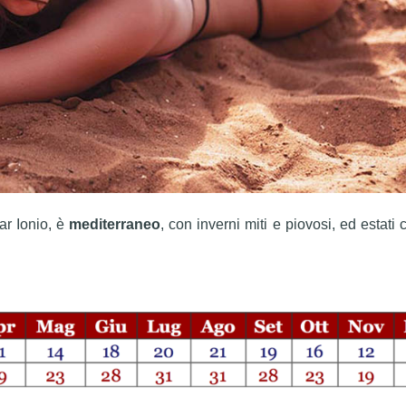
noleggio auto pe
giorni ricevendo
Leggi di più
consiglio sul meg
possibile...
Marco sempre p
per qualsiasi d
richiesta o
problematica...
Sicuramente da
sempre a portat
Mar Ionio, è
mediterraneo
, con inverni miti e piovosi, ed estati 
mano per i vostri
a Zakinthos...