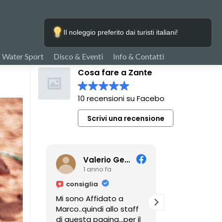
Il noleggio preferito dai turisti italiani!
Water Sport
Disco & Eventi
Info & Contatti
Cosa fare a Zante
10 recensioni su Facebook
Scrivi una recensione
Valerio Gennaro
Gian Paolo Saporito Jp
3 anni fa
3 anni
consiglia
consiglia
 a
Mare, taverne tipiche,
Sono super
o staff
escursioni, spiagge ed
professionali,
.per il
insenature. Per fare
mi hanno por