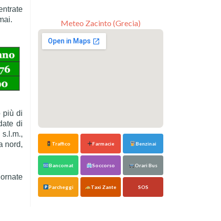
entrate
mai.
Meteo Zacinto (Grecia)
 più di
date di
s.l.m.,
a nord,
Traffico
Farmacie
Benzinai
Bancomat
Soccorso
Orari Bus
iornate
Parcheggi
Taxi Zante
SOS