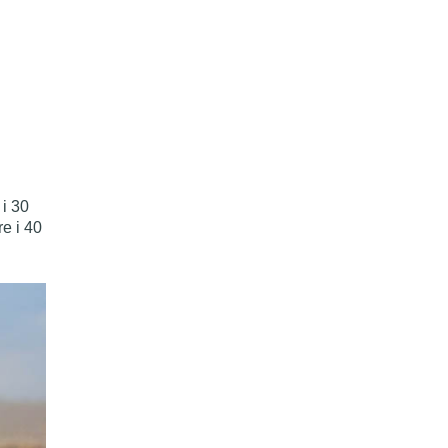
i 30
e i 40