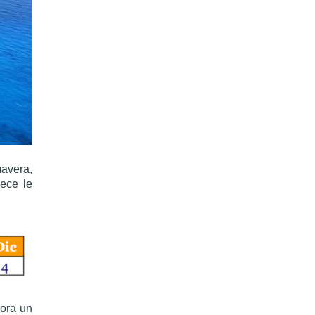
mavera,
ece le
cora un