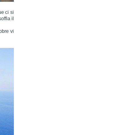
e ci si
ffia il
obre vi