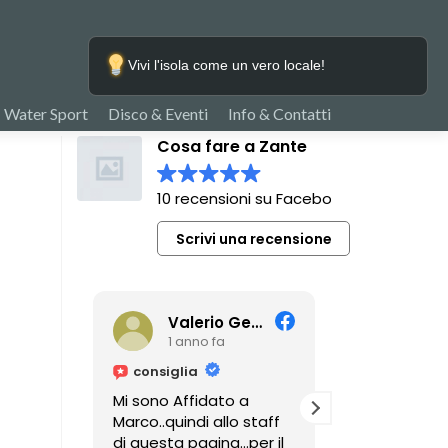
Vivi l'isola come un vero locale!
Water Sport
Disco & Eventi
Info & Contatti
Cosa fare a Zante
10 recensioni su Facebook
Scrivi una recensione
Valerio Gennaro
1 anno fa
3 anni
consiglia
consiglia
Mi sono Affidato a
Mare, taverne
Marco..quindi allo staff
escursioni, 
di questa pagina...per il
insenature. P