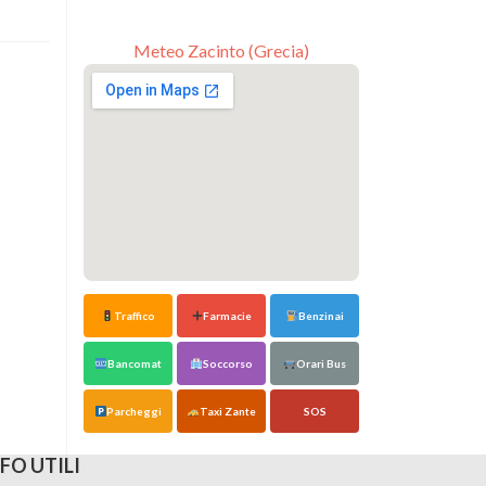
Meteo Zacinto (Grecia)
Traffico
Farmacie
Benzinai
Bancomat
Soccorso
Orari Bus
Parcheggi
Taxi Zante
SOS
FO UTILI