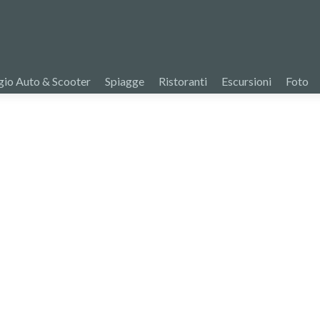
io Auto & Scooter
Spiagge
Ristoranti
Escursioni
Foto