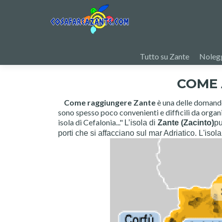
Salta
il
Tutto su Zante
Nolegg
contenuto
COME 
Come raggiungere Zante
è una delle domande
sono spesso poco convenienti e difficili da organiz
isola di Cefalonia..."
L’isola di
Zante (Zacinto)
pu
porti che si affacciano sul mar Adriatico. L'iso