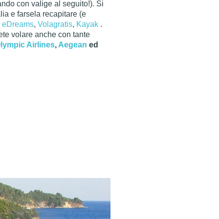
ando con valige al seguito!).
Si
ia e farsela recapitare (e
,
eDreams
,
Volagratis
,
Kayak
.
tete volare anche con tante
lympic Airlines
,
Aegean
ed