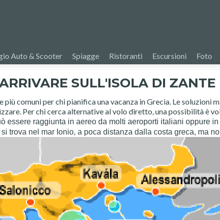
io Auto & Scooter
Spiagge
Ristoranti
Escursioni
Foto
ARRIVARE SULL'ISOLA DI ZANTE
 più comuni per chi pianifica una vacanza in Grecia. Le soluzioni 
zare. Per chi cerca alternative al volo diretto, una possibilità è vo
ò essere raggiunta in aereo da molti aeroporti italiani oppure i
la si trova nel mar Ionio, a poca distanza dalla costa greca, ma n
1 anno fa
consiglia
Mi sono Affidato
Marco..quindi all
di questa pagina..