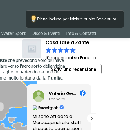
Pieno incluso per iniziare subito l'avventura!
Water Sport
Disco & Eventi
Info & Contatti
Cosa fare a Zante
10 recensioni su Facebook
miste che prevedono volo più nave
lare verso l'aeroporto della vicina
Scrivi una recensione
n traghetto partendo da uno dei
on è molto lontana dalla
Puglia.
Valerio Gennaro
Gian Paolo Saporito Jp
3 anni fa
3 anni
consiglia
consiglia
 a
Mare, taverne tipiche,
Sono super
o staff
escursioni, spiagge ed
professionali,
.per il
insenature. Per fare
mi hanno por