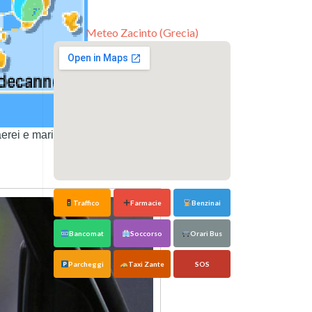
Meteo Zacinto (Grecia)
erei e marittimi si intensificano
Traffico
Farmacie
Benzinai
Bancomat
Soccorso
Orari Bus
Parcheggi
Taxi Zante
SOS