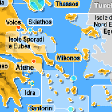
noleggio auto pe
giorni ricevendo
Leggi di più
consiglio sul meg
possibile...
Marco sempre p
per qualsiasi d
richiesta o
problematica...
Sicuramente da
sempre a portat
mano per i vostri
a Zakinthos...