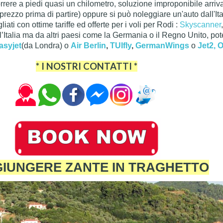
rrere a piedi quasi un chilometro, soluzione improponibile arriv
prezzo prima di partire) oppure si può noleggiare un'auto dall'Ital
gliati con ottime tariffe ed offerte per i voli per Rodi :
Skyscanner
ll’Italia ma da altri paesi come la Germania o il Regno Unito, po
asyjet
(da Londra) o
Air Berlin
,
TUIfly
,
GermanWings
o
Jet2,
O
* I NOSTRI CONTATTI *
IUNGERE ZANTE IN TRAGHETTO