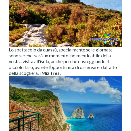
Lo spettacolo da quassù, specialmente se le giornate
sono serene, sarà un momento indimenticabile della
vostra visita all’isola, anche perché costeggiando il
piccolo faro, avrete l’opportunità di osservare, dall’alto
della scogliera, i
Mizitres.