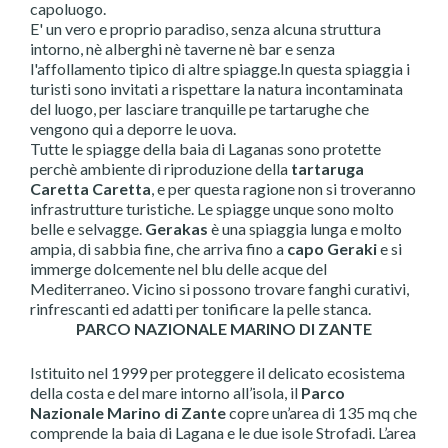
capoluogo.
E' un vero e proprio paradiso, senza alcuna struttura
intorno, nè alberghi nè taverne nè bar e senza
l'affollamento tipico di altre spiagge.In questa spiaggia i
turisti sono invitati a rispettare la natura incontaminata
del luogo, per lasciare tranquille pe tartarughe che
vengono qui a deporre le uova.
Tutte le spiagge della baia di Laganas sono protette
perchè ambiente di riproduzione della
tartaruga
Caretta Caretta
, e per questa ragione non si troveranno
infrastrutture turistiche. Le spiagge unque sono molto
belle e selvagge.
Gerakas
è una spiaggia lunga e molto
ampia, di sabbia fine, che arriva fino a
capo Geraki
e si
immerge dolcemente nel blu delle acque del
Mediterraneo. Vicino si possono trovare fanghi curativi,
rinfrescanti ed adatti per tonificare la pelle stanca.
PARCO NAZIONALE MARINO DI ZANTE
Istituito nel 1999 per proteggere il delicato ecosistema
della costa e del mare intorno all’isola, il
Parco
Nazionale Marino di Zante
copre un’area di 135 mq che
comprende la baia di Lagana e le due isole Strofadi. L’area