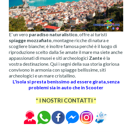
E’ un vero
paradiso naturalistico
, offre ai turisti
spiagge mozzafiato
, montagne ricche di natura e
scogliere bianche; è inoltre famosa perché è il luogo di
riproduzione scelto dalla Se amate il mare ma siete anche
appassionati di musei e siti archeologici
Zante
è la
vostra destinazione. Qui i segni della sua storia gloriosa
convivono in armonia con spiagge bellissime, siti
archeologici e un mare cristallino.
L'isola si presta benissimo ad essere girata,senza
problemi sia in auto che in Scooter
* I NOSTRI CONTATTI *