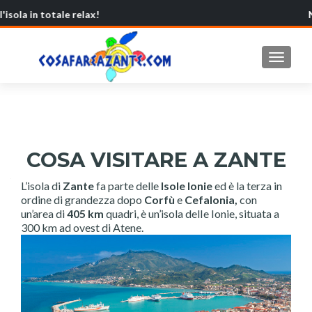
e dell'isola in totale relax! Nol
MOSTRA
COSA VISITARE A ZANTE
L’isola di
Zante
fa parte delle
Isole Ionie
ed è la terza in
ordine di grandezza dopo
Corfù
e
Cefalonia,
con
un’area di
405 km
quadri, è un’isola delIe Ionie, situata a
300 km ad ovest di Atene.