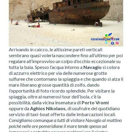
Arrivando in caicco, le altissime pareti verticali
sembrano quasi volerla nascondere fino all’ultimo per poi
regalare all’improvviso un colpo d’occhio eccezionale su
tutta la baia. Spesso l’acqua intorno a
Navagio
si colora
di azzurro elettrico per via delle numerose grotte
sulfuree che contornano la spiaggia e che quando si alza il
mare liberano grosse quantità di zolfo, dando
l’opportunità di foto ricordo splendide. Per visitare la
spiaggia, oltre ai numerosi tour dell’isola, c’è la
possibilità, dalla vicina insenatura di
Porto Vromi
oppure da
Aghios Nikolaos,
di usufruire del quotidiano
servizio di taxi-boat offerto dalle imbarcazioni locali.
Consigliamo comunque a tutti di visitare Navagio al mattino
poiché nelle ore pomeridiane il mare tende spesso ad
ingrossarsi e potrebbe causare problemi per il rientro.