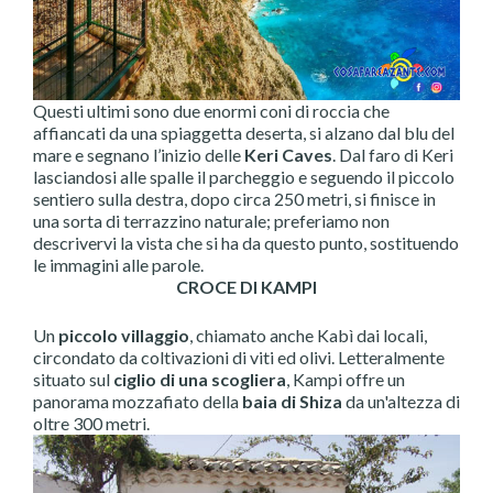
Questi ultimi sono due enormi coni di roccia che
affiancati da una spiaggetta deserta, si alzano dal blu del
mare e segnano l’inizio delle
Keri Caves
. Dal faro di Keri
lasciandosi alle spalle il parcheggio e seguendo il piccolo
sentiero sulla destra, dopo circa 250 metri, si finisce in
una sorta di terrazzino naturale; preferiamo non
descrivervi la vista che si ha da questo punto, sostituendo
le immagini alle parole.
CROCE DI KAMPI
Un
piccolo villaggio
, chiamato anche Kabì dai locali,
circondato da coltivazioni di viti ed olivi. Letteralmente
situato sul
ciglio di una scogliera
, Kampi offre un
panorama mozzafiato della
baia di Shiza
da un'altezza di
oltre 300 metri.