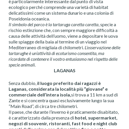
è particolarmente interessante dal punto di vista
ecologico perché comprende una varietà di habitat
delicatissimi come un sistema dunario e una colonia di
Poseidonia oceanica.
Il simbolo del parco è la tartaruga caretta caretta
, specie a
rischio estinzione che, con sempre maggiore difficoltà a
causa delle attività dell’uomo, viene a depositare le uova
sulle spiagge della baia al termine di un viaggio nel
Mediterraneo di migliaia di chilometri.
L’osservazione delle
tartarughe è un’attività di ecoturismo consentita, ma
ricordate di contenere il vostro entusiasmo nel rispetto delle
specie animali.
LAGANAS
Senza dubbio,
il luogo preferito dai ragazzi è
Laganas, considerata la località più “giovane” e
commerciale dell’intera isola,
si trova a 11 km a sud di
Zante e si concentra quasi esclusivamente lungo la sua
“Main Road”, di circa tre chilometri.
Il paese, che durante l’inverno è praticamente disabitato,
è caratterizzato dalla presenza di
hotel, supermarket,
negozi di souvenir, ristoranti, fast food e night club