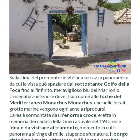
Sulla cima del promontorio vi è una terrazza panoramica
da cui la vista può spaziare dal
sottostante Golfo della
Foca
fino all'infinito, meraviglioso blu del Mar Ionio.
L'insenatura inferiore deve il suo nome alle
foche del
Mediterraneo Monachus Monachus
, che nelle locali
grotte marine vengono ogni anno a riprodursi.
L'area è sormontata da un'
enorme croce
, eretta in
memoria dei caduti della Guerra Civile del 1940, ed è
ideale da visitare al tramonto
, momento in cui il
panorama si tinge di mille, stupende sfumature. Il
borgo
cittadino
è molto pittoresco: qui
il tempo sembra