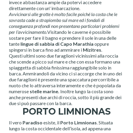
invece abbastanza ampie da potervi accedere
direttamente con un' imbarcazione.
Avvicinarsi alle grotte è molto facile poiché la costa che le
sovrasta cade a strapiombo sul mare ed i fondali di
conseguenza profondi non presentano particolari problemi
per l’avvicinamento.
Visitando le caverne è possibile
sostare per fare il bagno e prendere il sole in una delle
tante
lingue di sabbia di Capo Marathia
oppure
spingersi in barca fino ad ammirare i
Mizitres
.
Questi ultimi sono due faraglioni vicinissimi alla roccia
che scende a picco sul mare e che con essa formano una
spiaggetta di sabbia finissima raggiungibile solo in
barca. Ammirandoli da vicino ci si accorge che in uno dei
due faraglioni è presente una spaccatura percorribile a
nuoto che lo attraversa interamente e che è popolata da
numerose
stelle marine.
Inoltre lungo la costa sono
anche presenti due archi di roccia, sotto il più grande dei
due si può passare con la barca.
PORTO LIMNIONAS
Il vero
Paradiso
esiste, il
Porto Limnionas
. Situata
lungo la costa occidentale dell’isola, ad appena una