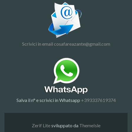
Scrivici in email cosafareazante@gmail.com
Salva il n° e scrivici in Whatsapp
+393337619374
Zerif Lite
sviluppato da
ThemeIsle