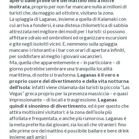
aperti dalle prime ore del mattino fino a notte
inoltrata
, proprio per non far mancare nulla ai milioni di
turisti che, da maggio ad ottobre, visitano la zona.
La spiaggia di Laganas, insieme a quella di Kalamaki con
cui arriva a fondersi, è una distesa chilometrica di sabbia
attrezzata nel migliore dei modi per i turisti: si possono
affittare sdraio ed ombrelloni ed organizzare escursioni
e gite negli isolotti vicini. E, nemmeno sulla spiaggia
mancano i ristoranti e i bar con orari di apertura infiniti,
per soddisfare al meglio i giovani vacanzieri.
Ma, quella che apparentemente e – in particolare – di
giorno potrebbe sembrare una tranquilla località
marittima, di notte si trasforma.
Laganas è il vero e
proprio cuore del divertimento e della vita notturna
dell’isola
: infatti viene chiamata dai turisti la piccola “Las
Vegas” greca proprio per la presenza massiccia – e quasi
impressionante – di locali e trasgressione.
Laganas
quindi è sinonimo di divertimento
, ed è per questo che
attira moltissimi visitatori: è la zona dell’isola più
affollata e frequentata, e anche più rumorosa. Laganas è
la meta preferita dai giovani, sia locali che stranieri: fino
alle prime ore del mattino è possibile ballare e bere drink
insieme agli amici