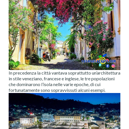
In precedenza la città vantava soprattutto un’architettura
in stile veneziano, francese e inglese, le tre popolazioni
che dominarono l’isola nelle varie epoche, di cui
fortunatamente sono sopravvissuti alcuni esempi.