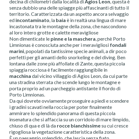
decina di chilometri dalla località di
Agios Leon
, questa è
senza dubbio una delle spiagge più affascinanti di tutto il
territorio. Caratterizzata da un aspetto ancora selvaggio
ed
incontaminato
, la
baia
è in realtà una lingua di mare
incastonata tra le montagne della zona, che nascondono
al loro intero grotte e calette meravigliose
Non dimenticate le
pinne e la maschera
, perchè Porto
Limnionas è conosciuta anche per i meravigliosi
fondali
marini
, popolati da tantissime specie animali, a dir poco
perfetti per gli amanti dello snorkeling e del diving. Ben
lontana dalle zone più affollate di Zante, questa piccola
spiaggia rocciosa è facilmente raggiungibile in
macchina
dal vicino villaggio di Agios Leon, da cui parte
una stradina sterrata che scende lungo le montagne e
porta proprio ad un parcheggio antistante il fiordo di
Porto Limnionas.
Da qui dovrete ovviamente proseguire a piedi e scendere
i gradini scavati nella roccia per poter finalmente
ammirare lo splendido panorama di questa piccola
insenatura che si affaccia su un corridoio di mare limpido,
chiuso di qua e di là da
rocce bianchissime
su cui cresce
rigogliosa la vegetazione caratteristica della zona.
È un paesaggio splendido, che lascia senza fiato,