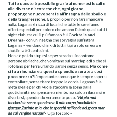
Tutto questo è possibile grazie ai numerosi locali e
alle diverse discoteche che, ogni giorno,
propongono nuove serate all’insegna dello sballo e
della trasgressione.
E proprio per non farsi mancare
nulla, Laganas è ricca di locali che tutte le sere fanno
offerte speciali per coloro che amano l’alcol: quasi tutti i
night club, tra cui il più famoso è il
Cocktails and
Dreams
– con un insegna che sorveglia sull’intera
Laganas – vendono drink di tutti i tipi a solo un euro e
shottini a 50 centesimi.
Non c’è poi da stupirsi se per strada si incontrano
persone ubriache, che vomitano sui marciapiedi o che si
rotolano per terra urlando parole senza senso.
Ma come
si fa a rinunciare a queste splendide serate a così
poco prezzo?
L’importante comunque è sempre sapersi
controllare, senza tirare troppo la corda. Laganas è la
metà ideale per chi vuole staccare la spina dalla
quotidianità, non pensare a niente, ma solo a rilassarsi e
divertirsi, spendendo veramente poco.
"Né più mai
toccherò le sacre sponde ove il mio corpo fanciulletto
giacque,Zacinto mia, che te specchi nell'onde del greco mar
da cui vergine nacque"
- Ugo foscolo -